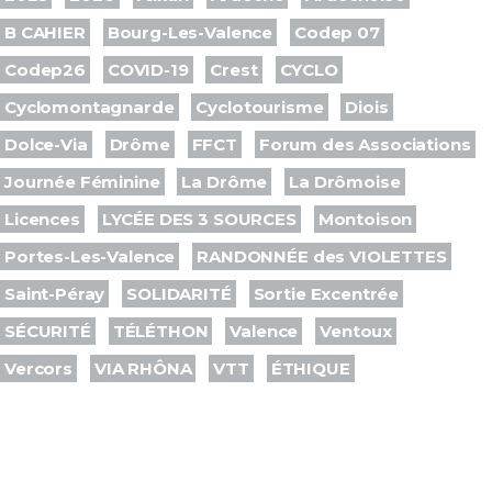
B CAHIER
Bourg-Les-Valence
Codep 07
Codep26
COVID-19
Crest
CYCLO
Cyclomontagnarde
Cyclotourisme
Diois
Dolce-Via
Drôme
FFCT
Forum des Associations
Journée Féminine
La Drôme
La Drômoise
Licences
LYCÉE DES 3 SOURCES
Montoison
Portes-Les-Valence
RANDONNÉE des VIOLETTES
Saint-Péray
SOLIDARITÉ
Sortie Excentrée
SÉCURITÉ
TÉLÉTHON
Valence
Ventoux
Vercors
VIA RHÔNA
VTT
ÉTHIQUE