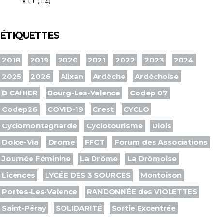
VTT
(12)
ÉTIQUETTES
2018
2019
2020
2021
2022
2023
2024
2025
2026
Alixan
Ardèche
Ardéchoise
B CAHIER
Bourg-Les-Valence
Codep 07
Codep26
COVID-19
Crest
CYCLO
Cyclomontagnarde
Cyclotourisme
Diois
Dolce-Via
Drôme
FFCT
Forum des Associations
Journée Féminine
La Drôme
La Drômoise
Licences
LYCÉE DES 3 SOURCES
Montoison
Portes-Les-Valence
RANDONNÉE des VIOLETTES
Saint-Péray
SOLIDARITÉ
Sortie Excentrée