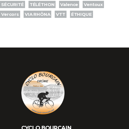
SÉCURITÉ
TÉLÉTHON
Valence
Ventoux
Vercors
VIA RHÔNA
VTT
ÉTHIQUE
CYCLO BOURCAIN