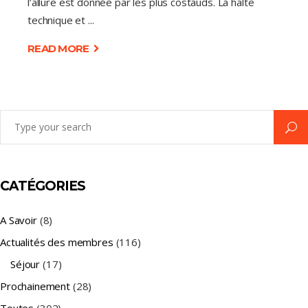
l’allure est donnée par les plus costauds. La halte
technique et
READ MORE
Search
for:
CATÉGORIES
A Savoir
(8)
Actualités des membres
(116)
Séjour
(17)
Prochainement
(28)