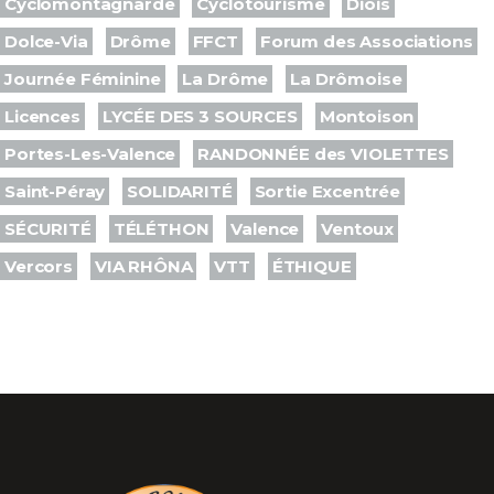
Cyclomontagnarde
Cyclotourisme
Diois
Dolce-Via
Drôme
FFCT
Forum des Associations
Journée Féminine
La Drôme
La Drômoise
Licences
LYCÉE DES 3 SOURCES
Montoison
Portes-Les-Valence
RANDONNÉE des VIOLETTES
Saint-Péray
SOLIDARITÉ
Sortie Excentrée
SÉCURITÉ
TÉLÉTHON
Valence
Ventoux
Vercors
VIA RHÔNA
VTT
ÉTHIQUE