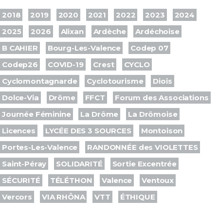
2018
2019
2020
2021
2022
2023
2024
2025
2026
Alixan
Ardèche
Ardéchoise
B CAHIER
Bourg-Les-Valence
Codep 07
Codep26
COVID-19
Crest
CYCLO
Cyclomontagnarde
Cyclotourisme
Diois
Dolce-Via
Drôme
FFCT
Forum des Associations
Journée Féminine
La Drôme
La Drômoise
Licences
LYCÉE DES 3 SOURCES
Montoison
Portes-Les-Valence
RANDONNÉE des VIOLETTES
Saint-Péray
SOLIDARITÉ
Sortie Excentrée
SÉCURITÉ
TÉLÉTHON
Valence
Ventoux
Vercors
VIA RHÔNA
VTT
ÉTHIQUE