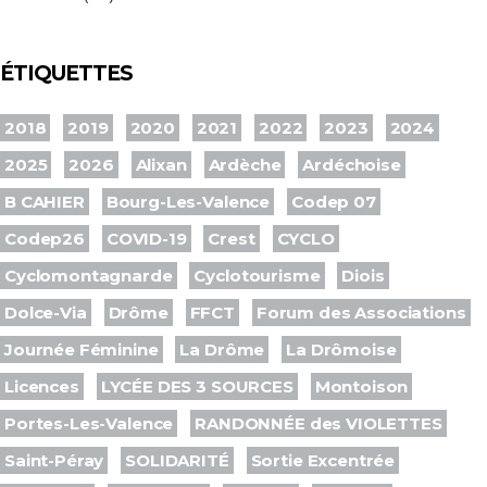
ÉTIQUETTES
2018
2019
2020
2021
2022
2023
2024
2025
2026
Alixan
Ardèche
Ardéchoise
B CAHIER
Bourg-Les-Valence
Codep 07
Codep26
COVID-19
Crest
CYCLO
Cyclomontagnarde
Cyclotourisme
Diois
Dolce-Via
Drôme
FFCT
Forum des Associations
Journée Féminine
La Drôme
La Drômoise
Licences
LYCÉE DES 3 SOURCES
Montoison
Portes-Les-Valence
RANDONNÉE des VIOLETTES
Saint-Péray
SOLIDARITÉ
Sortie Excentrée