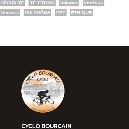
SÉCURITÉ
TÉLÉTHON
Valence
Ventoux
Vercors
VIA RHÔNA
VTT
ÉTHIQUE
CYCLO BOURCAIN