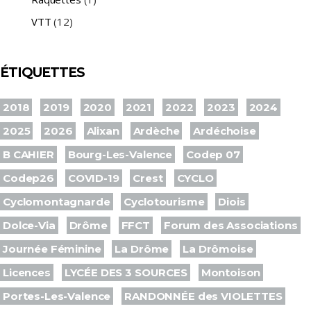
VTT
(12)
ÉTIQUETTES
2018
2019
2020
2021
2022
2023
2024
2025
2026
Alixan
Ardèche
Ardéchoise
B CAHIER
Bourg-Les-Valence
Codep 07
Codep26
COVID-19
Crest
CYCLO
Cyclomontagnarde
Cyclotourisme
Diois
Dolce-Via
Drôme
FFCT
Forum des Associations
Journée Féminine
La Drôme
La Drômoise
Licences
LYCÉE DES 3 SOURCES
Montoison
Portes-Les-Valence
RANDONNÉE des VIOLETTES