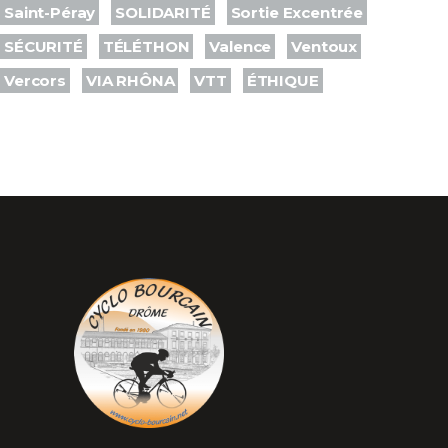
Saint-Péray
SOLIDARITÉ
Sortie Excentrée
SÉCURITÉ
TÉLÉTHON
Valence
Ventoux
Vercors
VIA RHÔNA
VTT
ÉTHIQUE