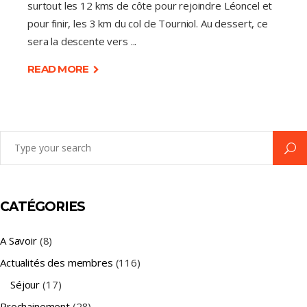
surtout les 12 kms de côte pour rejoindre Léoncel et
pour finir, les 3 km du col de Tourniol. Au dessert, ce
sera la descente vers
READ MORE
Search
for:
CATÉGORIES
A Savoir
(8)
Actualités des membres
(116)
Séjour
(17)
Prochainement
(28)