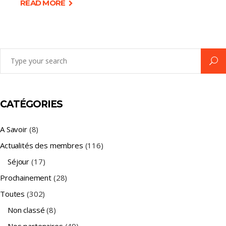
READ MORE
Search
for:
CATÉGORIES
A Savoir
(8)
Actualités des membres
(116)
Séjour
(17)
Prochainement
(28)
Toutes
(302)
Non classé
(8)
Nos partenaires
(49)