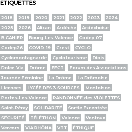
ÉTIQUETTES
2018
2019
2020
2021
2022
2023
2024
2025
2026
Alixan
Ardèche
Ardéchoise
B CAHIER
Bourg-Les-Valence
Codep 07
Codep26
COVID-19
Crest
CYCLO
Cyclomontagnarde
Cyclotourisme
Diois
Dolce-Via
Drôme
FFCT
Forum des Associations
Journée Féminine
La Drôme
La Drômoise
Licences
LYCÉE DES 3 SOURCES
Montoison
Portes-Les-Valence
RANDONNÉE des VIOLETTES
Saint-Péray
SOLIDARITÉ
Sortie Excentrée
SÉCURITÉ
TÉLÉTHON
Valence
Ventoux
Vercors
VIA RHÔNA
VTT
ÉTHIQUE