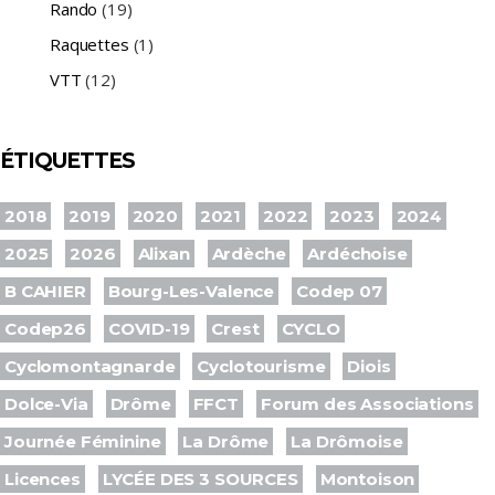
Rando
(19)
Raquettes
(1)
VTT
(12)
ÉTIQUETTES
2018
2019
2020
2021
2022
2023
2024
2025
2026
Alixan
Ardèche
Ardéchoise
B CAHIER
Bourg-Les-Valence
Codep 07
Codep26
COVID-19
Crest
CYCLO
Cyclomontagnarde
Cyclotourisme
Diois
Dolce-Via
Drôme
FFCT
Forum des Associations
Journée Féminine
La Drôme
La Drômoise
Licences
LYCÉE DES 3 SOURCES
Montoison