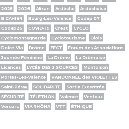
2025
2026
Alixan
Ardèche
Ardéchoise
B CAHIER
Bourg-Les-Valence
Codep 07
Codep26
COVID-19
Crest
CYCLO
Cyclomontagnarde
Cyclotourisme
Diois
Dolce-Via
Drôme
FFCT
Forum des Associations
Journée Féminine
La Drôme
La Drômoise
Licences
LYCÉE DES 3 SOURCES
Montoison
Portes-Les-Valence
RANDONNÉE des VIOLETTES
Saint-Péray
SOLIDARITÉ
Sortie Excentrée
SÉCURITÉ
TÉLÉTHON
Valence
Ventoux
Vercors
VIA RHÔNA
VTT
ÉTHIQUE