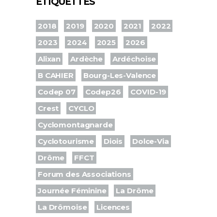
ÉTIQUETTES
2018
2019
2020
2021
2022
2023
2024
2025
2026
Alixan
Ardèche
Ardéchoise
B CAHIER
Bourg-Les-Valence
Codep 07
Codep26
COVID-19
Crest
CYCLO
Cyclomontagnarde
Cyclotourisme
Diois
Dolce-Via
Drôme
FFCT
Forum des Associations
Journée Féminine
La Drôme
La Drômoise
Licences