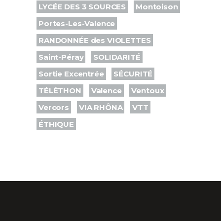
LYCÉE DES 3 SOURCES
Montoison
Portes-Les-Valence
RANDONNÉE des VIOLETTES
Saint-Péray
SOLIDARITÉ
Sortie Excentrée
SÉCURITÉ
TÉLÉTHON
Valence
Ventoux
Vercors
VIA RHÔNA
VTT
ÉTHIQUE