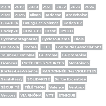
2018
2019
2020
2021
2022
2023
2024
2025
2026
Alixan
Ardèche
Ardéchoise
B CAHIER
Bourg-Les-Valence
Codep 07
Codep26
COVID-19
Crest
CYCLO
Cyclomontagnarde
Cyclotourisme
Diois
Dolce-Via
Drôme
FFCT
Forum des Associations
Journée Féminine
La Drôme
La Drômoise
Licences
LYCÉE DES 3 SOURCES
Montoison
Portes-Les-Valence
RANDONNÉE des VIOLETTES
Saint-Péray
SOLIDARITÉ
Sortie Excentrée
SÉCURITÉ
TÉLÉTHON
Valence
Ventoux
Vercors
VIA RHÔNA
VTT
ÉTHIQUE