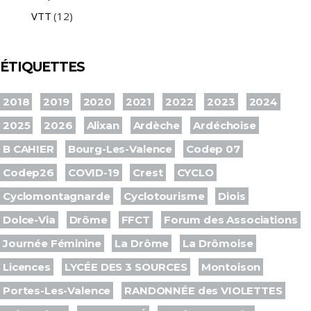
VTT
(12)
ÉTIQUETTES
2018
2019
2020
2021
2022
2023
2024
2025
2026
Alixan
Ardèche
Ardéchoise
B CAHIER
Bourg-Les-Valence
Codep 07
Codep26
COVID-19
Crest
CYCLO
Cyclomontagnarde
Cyclotourisme
Diois
Dolce-Via
Drôme
FFCT
Forum des Associations
Journée Féminine
La Drôme
La Drômoise
Licences
LYCÉE DES 3 SOURCES
Montoison
Portes-Les-Valence
RANDONNÉE des VIOLETTES