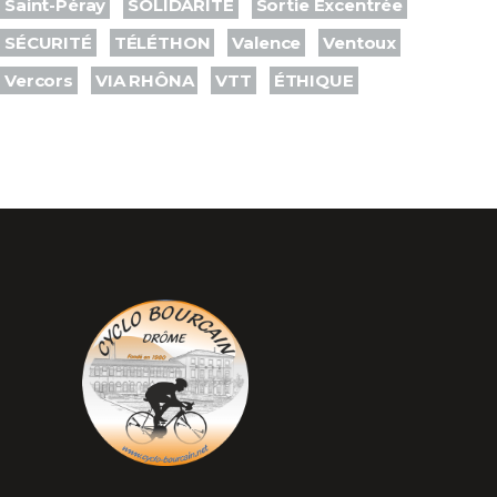
Saint-Péray
SOLIDARITÉ
Sortie Excentrée
SÉCURITÉ
TÉLÉTHON
Valence
Ventoux
Vercors
VIA RHÔNA
VTT
ÉTHIQUE