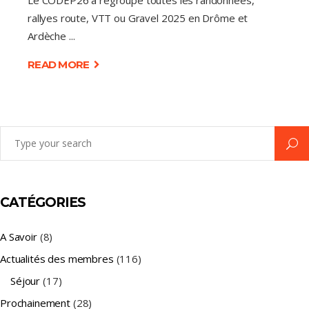
Le CODEP26 a regroupé toutes les randonnées,
rallyes route, VTT ou Gravel 2025 en Drôme et
Ardèche
READ MORE
Search
for:
CATÉGORIES
A Savoir
(8)
Actualités des membres
(116)
Séjour
(17)
Prochainement
(28)