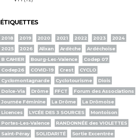
ÉTIQUETTES
2018
2019
2020
2021
2022
2023
2024
2025
2026
Alixan
Ardèche
Ardéchoise
B CAHIER
Bourg-Les-Valence
Codep 07
Codep26
COVID-19
Crest
CYCLO
Cyclomontagnarde
Cyclotourisme
Diois
Dolce-Via
Drôme
FFCT
Forum des Associations
Journée Féminine
La Drôme
La Drômoise
Licences
LYCÉE DES 3 SOURCES
Montoison
Portes-Les-Valence
RANDONNÉE des VIOLETTES
Saint-Péray
SOLIDARITÉ
Sortie Excentrée