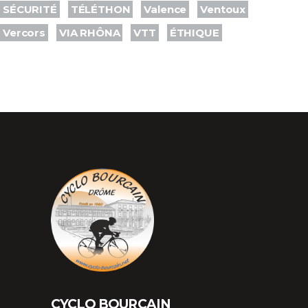
SÉCURITÉ
TÉLÉTHON
Valence
Ventoux
Vercors
VIA RHÔNA
VTT
ÉTHIQUE
CYCLO BOURCAIN