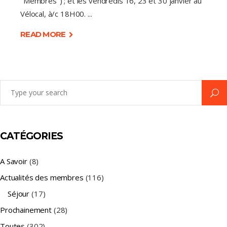
"Membres") ; et les vendredis 16, 23 et 30 janvier au
Vélocal, à/c 18H00.
READ MORE
Search
for:
CATÉGORIES
A Savoir
(8)
Actualités des membres
(116)
Séjour
(17)
Prochainement
(28)
Toutes
(302)