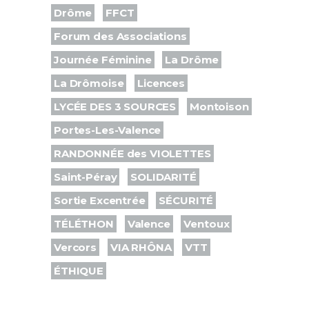
Drôme
FFCT
Forum des Associations
Journée Féminine
La Drôme
La Drômoise
Licences
LYCÉE DES 3 SOURCES
Montoison
Portes-Les-Valence
RANDONNÉE des VIOLETTES
Saint-Péray
SOLIDARITÉ
Sortie Excentrée
SÉCURITÉ
TÉLÉTHON
Valence
Ventoux
Vercors
VIA RHÔNA
VTT
ÉTHIQUE