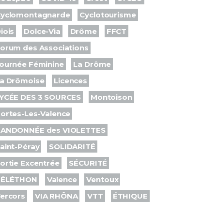
yclomontagnarde
Cyclotourisme
iois
Dolce-Via
Drôme
FFCT
orum des Associations
ournée Féminine
La Drôme
a Drômoise
Licences
YCÉE DES 3 SOURCES
Montoison
ortes-Les-Valence
ANDONNÉE des VIOLETTES
aint-Péray
SOLIDARITÉ
ortie Excentrée
SÉCURITÉ
TÉLÉTHON
Valence
Ventoux
ercors
VIA RHÔNA
VTT
ÉTHIQUE