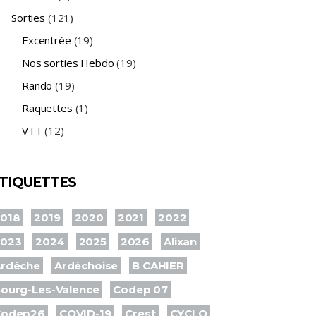
Sorties
(121)
Excentrée
(19)
Nos sorties Hebdo
(19)
Rando
(19)
Raquettes
(1)
VTT
(12)
TIQUETTES
018
2019
2020
2021
2022
2023
2024
2025
2026
Alixan
rdèche
Ardéchoise
B CAHIER
ourg-Les-Valence
Codep 07
Codep26
COVID-19
Crest
CYCLO