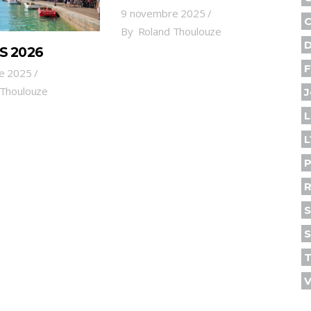
9 novembre 2025
C
By
Roland Thoulouze
D
S 2026
F
e 2025
 Thoulouze
J
L
L
P
R
S
S
V