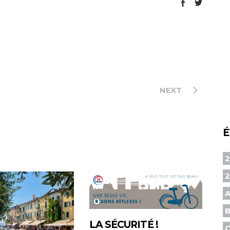
NEXT
É
2
A
B
LA SÉCURITÉ !