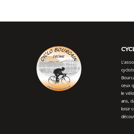
CYC
L’asso
cyclot
Bourca
ceux q
le vél
ans, d
loisir 
découv