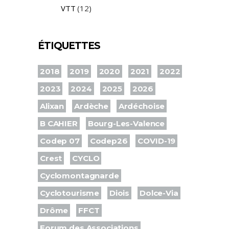
VTT
(12)
ÉTIQUETTES
2018
2019
2020
2021
2022
2023
2024
2025
2026
Alixan
Ardèche
Ardéchoise
B CAHIER
Bourg-Les-Valence
Codep 07
Codep26
COVID-19
Crest
CYCLO
Cyclomontagnarde
Cyclotourisme
Diois
Dolce-Via
Drôme
FFCT
Forum des Associations