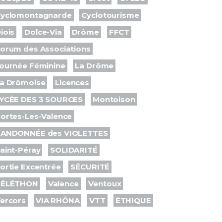
yclomontagnarde
Cyclotourisme
iois
Dolce-Via
Drôme
FFCT
orum des Associations
ournée Féminine
La Drôme
a Drômoise
Licences
YCÉE DES 3 SOURCES
Montoison
ortes-Les-Valence
ANDONNÉE des VIOLETTES
aint-Péray
SOLIDARITÉ
ortie Excentrée
SÉCURITÉ
TÉLÉTHON
Valence
Ventoux
ercors
VIA RHÔNA
VTT
ÉTHIQUE