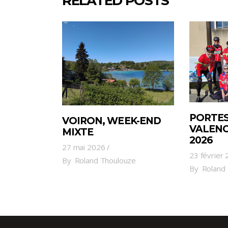
RELATED POSTS
PORTES
VOIRON, WEEK-END
VALENC
MIXTE
2026
27 mai 2026
23 février
By
Roland Thoulouze
By
Roland