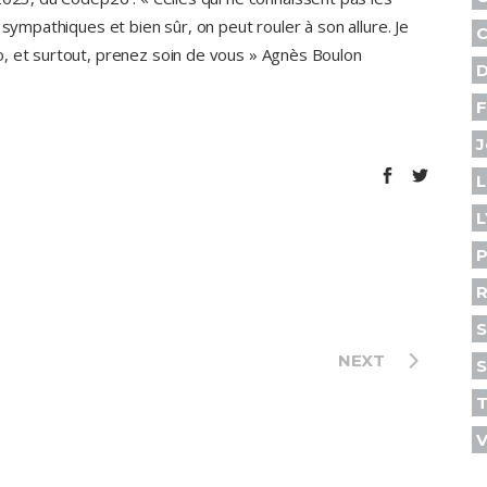
 sympathiques et bien sûr, on peut rouler à son allure. Je
C
, et surtout, prenez soin de vous » Agnès Boulon
D
F
J
L
L
P
R
S
NEXT
S
V