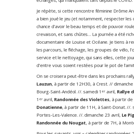
échanges, qui manquaient tant depuis le COVID.
Je répète, si cette rencontre féminine Drôme Ar
a bien joué le jeu (et notamment, respecter les 
chance d’avoir le beau temps et de pouvoir roul
crevaison, et sans chûtes… La journée a été ri
documentaire de Louise et Océane. Je tiens à re
les parcours, le fléchage, les groupes de vélo, l’or
service et le nettoyage, qui sans elles, cette jou
d’entre vous soient restées pour le pot de l’ami
On se croisera peut-être dans les prochains ra
Lauzun
, à partir de 12H30, à Crest. // dimanch
Bourg-Saint-Andéol. //. samedi 1
avril,
Rallye d
er
1
avril,
Randonnée des Violettes
, à partir d
er
Donatienne
, à partir de 11H, à Saint-Donat. //.
Portes-Les-Valence. //. dimanche 23 avril,
Le Pi
Randonnée du Nougat
, à partir de 7H, à Mont
Pour les suivants, voir « calendrier randonnées 