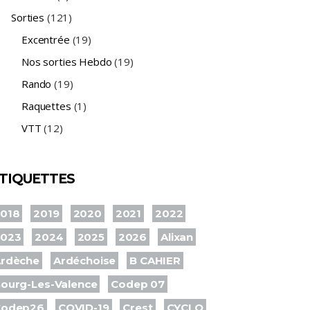
Sorties
(121)
Excentrée
(19)
Nos sorties Hebdo
(19)
Rando
(19)
Raquettes
(1)
VTT
(12)
TIQUETTES
018
2019
2020
2021
2022
2023
2024
2025
2026
Alixan
rdèche
Ardéchoise
B CAHIER
ourg-Les-Valence
Codep 07
Codep26
COVID-19
Crest
CYCLO