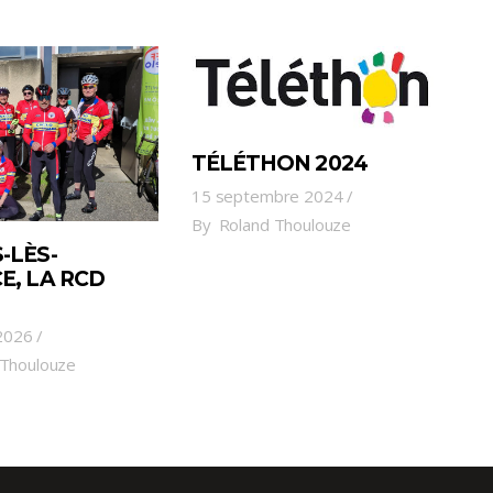
TÉLÉTHON 2024
15 septembre 2024
By
Roland Thoulouze
-LÈS-
E, LA RCD
 2026
 Thoulouze