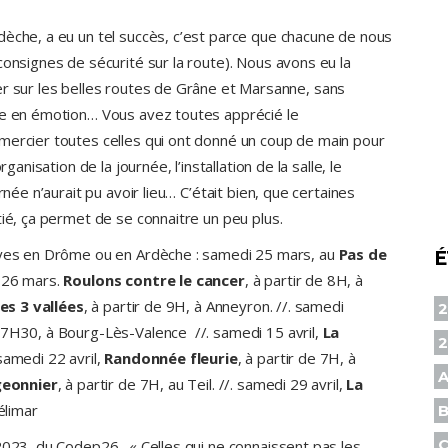
dèche, a eu un tel succès, c’est parce que chacune de nous
consignes de sécurité sur la route). Nous avons eu la
er sur les belles routes de Grâne et Marsanne, sans
che en émotion… Vous avez toutes apprécié le
mercier toutes celles qui ont donné un coup de main pour
ganisation de la journée, l’installation de la salle, le
rnée n’aurait pu avoir lieu… C’était bien, que certaines
tié, ça permet de se connaitre un peu plus.
llyes en Drôme ou en Ardèche : samedi 25 mars, au
Pas de
É
e 26 mars.
Roulons contre le cancer
, à partir de 8H, à
es 3 vallées
, à partir de 9H, à Anneyron. //. samedi
2
e 7H30, à Bourg-Lès-Valence //. samedi 15 avril,
La
 samedi 22 avril,
Randonnée fleurie
, à partir de 7H, à
A
geonnier
, à partir de 7H, au Teil. //. samedi 29 avril,
La
élimar
B
2023, du Codep26 . « Celles qui ne connaissent pas les