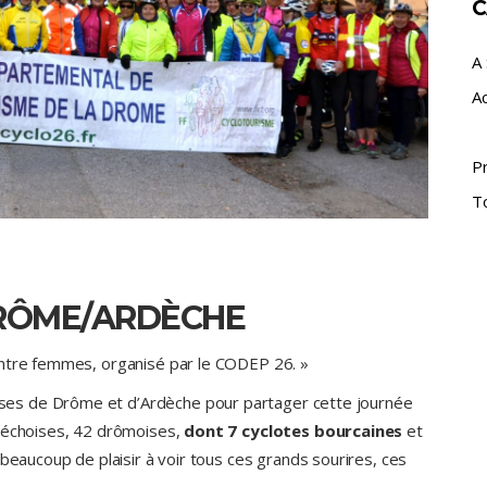
C
A 
A
P
T
DRÔME/ARDÈCHE
entre femmes, organisé par le CODEP 26. »
es de Drôme et d’Ardèche pour partager cette journée
rdéchoises, 42 drômoises,
dont 7 cyclotes bourcaines
et
 beaucoup de plaisir à voir tous ces grands sourires, ces