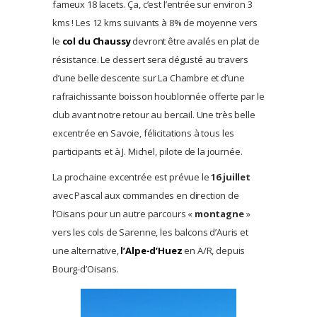
fameux 18 lacets. Ça, c’est l’entrée sur environ 3
kms ! Les 12 kms suivants à 8% de moyenne vers
le
col du Chaussy
devront être avalés en plat de
résistance. Le dessert sera dégusté au travers
d’une belle descente sur La Chambre et d’une
rafraichissante boisson houblonnée offerte par le
club avant notre retour au bercail. Une très belle
excentrée en Savoie, félicitations à tous les
participants et à J. Michel, pilote de la journée.
La prochaine excentrée est prévue le
16 juillet
avec Pascal aux commandes en direction de
l’Oisans pour un autre parcours «
montagne
»
vers les cols de Sarenne, les balcons d’Auris et
une alternative,
l’Alpe-d’Huez
en A/R, depuis
Bourg-d’Oisans.