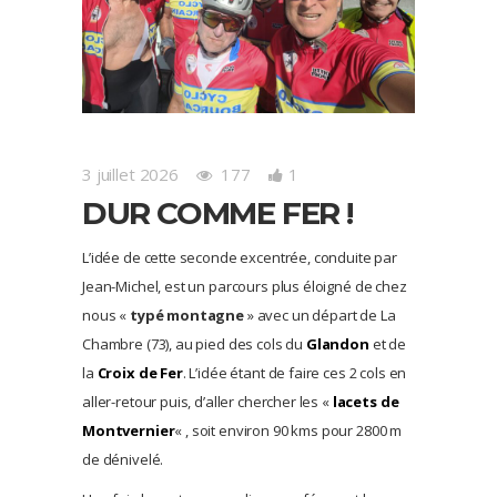
3 juillet 2026
177
1
DUR COMME FER !
L’idée de cette seconde excentrée, conduite par
Jean-Michel, est un parcours plus éloigné de chez
nous «
typé montagne
» avec un départ de La
Chambre (73), au pied des cols du
Glandon
et de
la
Croix de Fer
. L’idée étant de faire ces 2 cols en
aller-retour puis, d’aller chercher les «
lacets de
Montvernier
« , soit environ 90 kms pour 2800 m
de dénivelé.