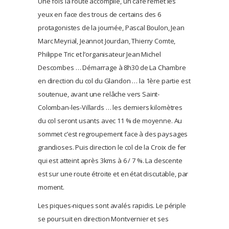
Une fois la route accomplie, un café remet les
yeux en face des trous de certains des 6
protagonistes de la journée, Pascal Boulon, Jean
Marc Meyrial, Jeannot Jourdan, Thierry Comte,
Philippe Tric et l’organisateur Jean Michel
Descombes … Démarrage à 8h30 de La Chambre
en direction du col du Glandon … la 1ère partie est
soutenue, avant une relâche vers Saint-
Colomban-les-Villards … les derniers kilomètres
du col seront usants avec 11 % de moyenne. Au
sommet c’est regroupement face à des paysages
grandioses. Puis direction le col de la Croix de fer
qui est atteint après 3kms à 6 / 7 %. La descente
est sur une route étroite et en état discutable, par
moment.
Les piques-niques sont avalés rapidis. Le périple
se poursuit en direction Montvernier et ses