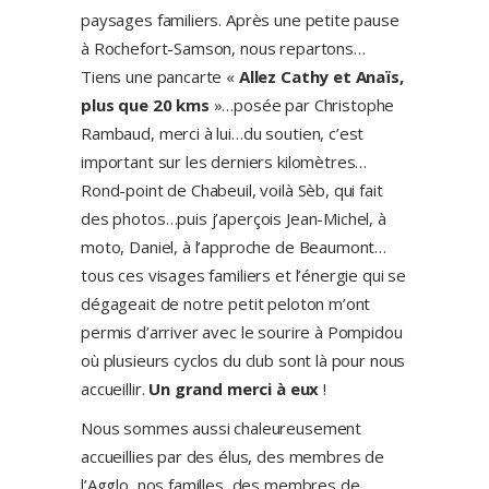
paysages familiers. Après une petite pause
à Rochefort-Samson, nous repartons…
Tiens une pancarte «
Allez Cathy et Anaïs,
plus que 20 kms
»…posée par Christophe
Rambaud, merci à lui…du soutien, c’est
important sur les derniers kilomètres…
Rond-point de Chabeuil, voilà Sèb, qui fait
des photos…puis j’aperçois Jean-Michel, à
moto, Daniel, à l’approche de Beaumont…
tous ces visages familiers et l’énergie qui se
dégageait de notre petit peloton m’ont
permis d’arriver avec le sourire à Pompidou
où plusieurs cyclos du club sont là pour nous
accueillir.
Un grand merci à eux
!
Nous sommes aussi chaleureusement
accueillies par des élus, des membres de
l’Agglo, nos familles, des membres de