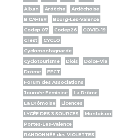
Alixan
Ardèche
Ardéchoise
B CAHIER
Bourg-Les-Valence
Codep 07
Codep26
COVID-19
Crest
CYCLO
Cyclomontagnarde
Cyclotourisme
Diois
Dolce-Via
Drôme
FFCT
Forum des Associations
Journée Féminine
La Drôme
La Drômoise
Licences
LYCÉE DES 3 SOURCES
Montoison
Portes-Les-Valence
RANDONNÉE des VIOLETTES