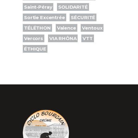
Saint-Péray
SOLIDARITÉ
Sortie Excentrée
SÉCURITÉ
TÉLÉTHON
Valence
Ventoux
Vercors
VIA RHÔNA
VTT
ÉTHIQUE