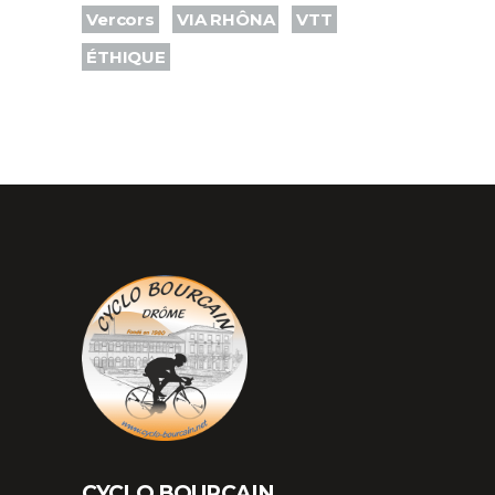
Vercors
VIA RHÔNA
VTT
ÉTHIQUE
CYCLO BOURCAIN