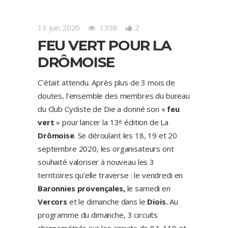
13 juin 2020
1398
2
FEU VERT POUR LA
DRÔMOISE
C’était attendu. Après plus de 3 mois de
doutes, l’ensemble des membres du bureau
du Club Cycliste de Die a donné son «
feu
vert
» pour lancer la 13
édition de La
è
Drômoise
. Se déroulant les 18, 19 et 20
septembre 2020, les organisateurs ont
souhaité valoriser à nouveau les 3
territoires qu’elle traverse : le
vendredi en
Baronnies provençales,
le samedi en
Vercors
et
le dimanche dans le
Diois.
Au
programme du dimanche, 3 circuits