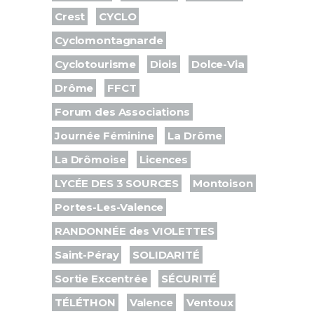
Crest
CYCLO
Cyclomontagnarde
Cyclotourisme
Diois
Dolce-Via
Drôme
FFCT
Forum des Associations
Journée Féminine
La Drôme
La Drômoise
Licences
LYCÉE DES 3 SOURCES
Montoison
Portes-Les-Valence
RANDONNÉE des VIOLETTES
Saint-Péray
SOLIDARITÉ
Sortie Excentrée
SÉCURITÉ
TÉLÉTHON
Valence
Ventoux