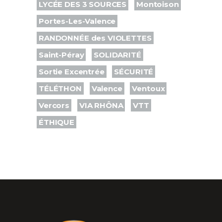
LYCÉE DES 3 SOURCES
Montoison
Portes-Les-Valence
RANDONNÉE des VIOLETTES
Saint-Péray
SOLIDARITÉ
Sortie Excentrée
SÉCURITÉ
TÉLÉTHON
Valence
Ventoux
Vercors
VIA RHÔNA
VTT
ÉTHIQUE