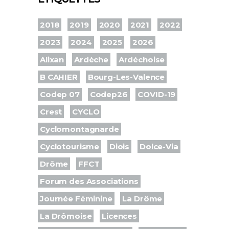
2018
2019
2020
2021
2022
2023
2024
2025
2026
Alixan
Ardèche
Ardéchoise
B CAHIER
Bourg-Les-Valence
Codep 07
Codep26
COVID-19
Crest
CYCLO
Cyclomontagnarde
Cyclotourisme
Diois
Dolce-Via
Drôme
FFCT
Forum des Associations
Journée Féminine
La Drôme
La Drômoise
Licences