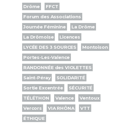
Drôme
FFCT
Forum des Associations
Journée Féminine
La Drôme
La Drômoise
Licences
LYCÉE DES 3 SOURCES
Montoison
Portes-Les-Valence
RANDONNÉE des VIOLETTES
Saint-Péray
SOLIDARITÉ
Sortie Excentrée
SÉCURITÉ
TÉLÉTHON
Valence
Ventoux
Vercors
VIA RHÔNA
VTT
ÉTHIQUE