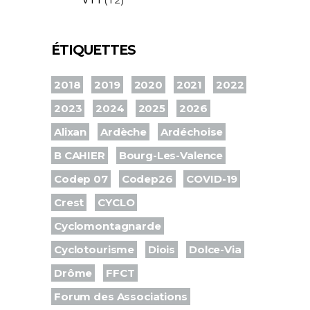
ÉTIQUETTES
2018
2019
2020
2021
2022
2023
2024
2025
2026
Alixan
Ardèche
Ardéchoise
B CAHIER
Bourg-Les-Valence
Codep 07
Codep26
COVID-19
Crest
CYCLO
Cyclomontagnarde
Cyclotourisme
Diois
Dolce-Via
Drôme
FFCT
Forum des Associations