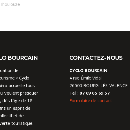
 Thoulouze
LO BOURCAIN
CONTACTEZ-NOUS
ciation de
CYCLO BOURCAIN
ourisme « Cyclo
4 rue Émile Vidal
in » accueille tous
26500 BOURG-LÈS-VALENCE
ui veulent pratiquer
Tel. :
07 69 05 69 57
o, dès l’âge de 18
Formulaire de contact
ans un esprit de
collectif et de
erte touristique.