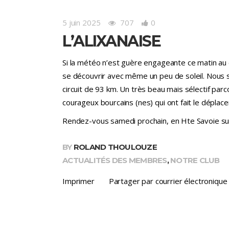
5 juin 2025
707
0
L’ALIXANAISE
Si la météo n’est guère engageante ce matin au
se découvrir avec même un peu de soleil. Nous s
circuit de 93 km. Un très beau mais sélectif parc
courageux bourcains (nes) qui ont fait le déplace
Rendez-vous samedi prochain, en Hte Savoie sur
BY
ROLAND THOULOUZE
ACTUALITÉS DES MEMBRES
,
NOTRE CLUB
Imprimer
Partager par courrier électronique