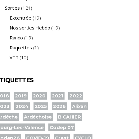
Sorties
(121)
Excentrée
(19)
Nos sorties Hebdo
(19)
Rando
(19)
Raquettes
(1)
VTT
(12)
TIQUETTES
018
2019
2020
2021
2022
2023
2024
2025
2026
Alixan
rdèche
Ardéchoise
B CAHIER
ourg-Les-Valence
Codep 07
Codep26
COVID-19
Crest
CYCLO