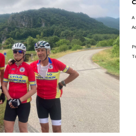
C
A 
A
P
T