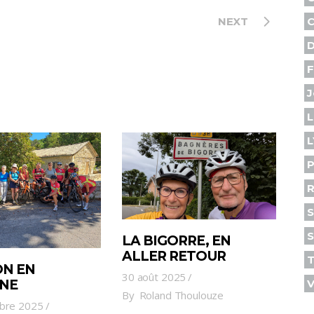
NEXT
C
D
F
J
L
L
P
R
S
S
LA BIGORRE, EN
ALLER RETOUR
N EN
30 août 2025
NE
V
By
Roland Thoulouze
bre 2025