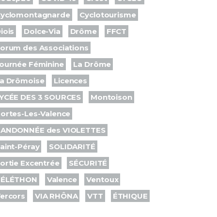
yclomontagnarde
Cyclotourisme
iois
Dolce-Via
Drôme
FFCT
orum des Associations
ournée Féminine
La Drôme
a Drômoise
Licences
YCÉE DES 3 SOURCES
Montoison
ortes-Les-Valence
ANDONNÉE des VIOLETTES
aint-Péray
SOLIDARITÉ
ortie Excentrée
SÉCURITÉ
TÉLÉTHON
Valence
Ventoux
ercors
VIA RHÔNA
VTT
ÉTHIQUE