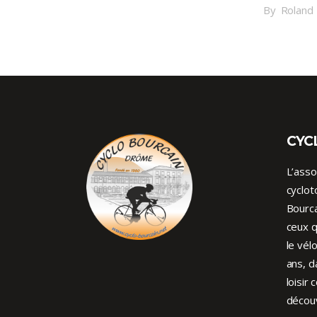
By
Roland
CYC
L’asso
cyclot
Bourca
ceux q
le vél
ans, d
loisir 
découv