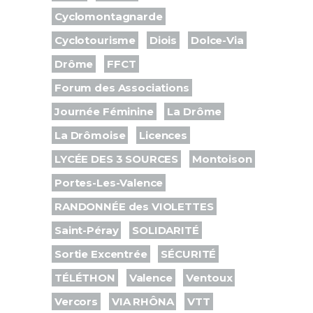
Cyclomontagnarde
Cyclotourisme
Diois
Dolce-Via
Drôme
FFCT
Forum des Associations
Journée Féminine
La Drôme
La Drômoise
Licences
LYCÉE DES 3 SOURCES
Montoison
Portes-Les-Valence
RANDONNÉE des VIOLETTES
Saint-Péray
SOLIDARITÉ
Sortie Excentrée
SÉCURITÉ
TÉLÉTHON
Valence
Ventoux
Vercors
VIA RHÔNA
VTT