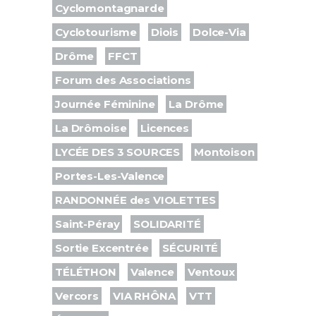
Cyclomontagnarde
Cyclotourisme
Diois
Dolce-Via
Drôme
FFCT
Forum des Associations
Journée Féminine
La Drôme
La Drômoise
Licences
LYCÉE DES 3 SOURCES
Montoison
Portes-Les-Valence
RANDONNÉE des VIOLETTES
Saint-Péray
SOLIDARITÉ
Sortie Excentrée
SÉCURITÉ
TÉLÉTHON
Valence
Ventoux
Vercors
VIA RHÔNA
VTT