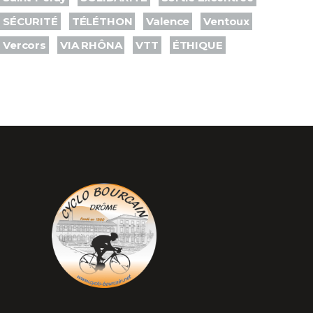
SÉCURITÉ
TÉLÉTHON
Valence
Ventoux
Vercors
VIA RHÔNA
VTT
ÉTHIQUE