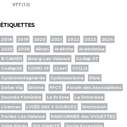
VTT
(12)
ÉTIQUETTES
2018
2019
2020
2021
2022
2023
2024
2025
2026
Alixan
Ardèche
Ardéchoise
B CAHIER
Bourg-Les-Valence
Codep 07
Codep26
COVID-19
Crest
CYCLO
Cyclomontagnarde
Cyclotourisme
Diois
Dolce-Via
Drôme
FFCT
Forum des Associations
Journée Féminine
La Drôme
La Drômoise
Licences
LYCÉE DES 3 SOURCES
Montoison
Portes-Les-Valence
RANDONNÉE des VIOLETTES
Saint-Péray
SOLIDARITÉ
Sortie Excentrée