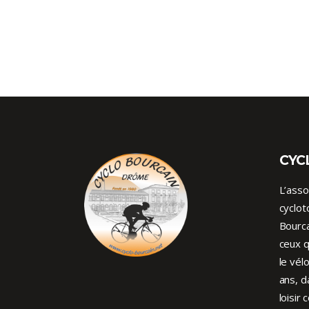
CYC
L’asso
cyclot
Bourca
ceux q
le vél
ans, d
loisir 