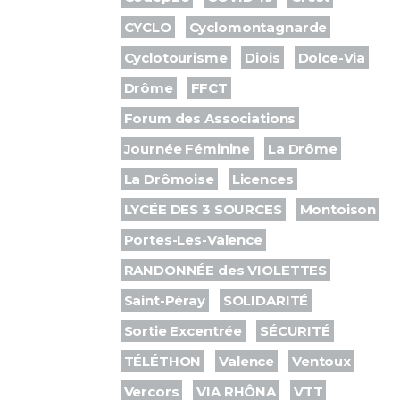
CYCLO
Cyclomontagnarde
Cyclotourisme
Diois
Dolce-Via
Drôme
FFCT
Forum des Associations
Journée Féminine
La Drôme
La Drômoise
Licences
LYCÉE DES 3 SOURCES
Montoison
Portes-Les-Valence
RANDONNÉE des VIOLETTES
Saint-Péray
SOLIDARITÉ
Sortie Excentrée
SÉCURITÉ
TÉLÉTHON
Valence
Ventoux
Vercors
VIA RHÔNA
VTT