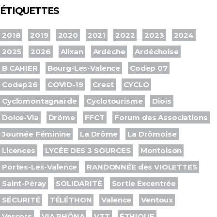
ÉTIQUETTES
2018
2019
2020
2021
2022
2023
2024
2025
2026
Alixan
Ardèche
Ardéchoise
B CAHIER
Bourg-Les-Valence
Codep 07
Codep26
COVID-19
Crest
CYCLO
Cyclomontagnarde
Cyclotourisme
Diois
Dolce-Via
Drôme
FFCT
Forum des Associations
Journée Féminine
La Drôme
La Drômoise
Licences
LYCÉE DES 3 SOURCES
Montoison
Portes-Les-Valence
RANDONNÉE des VIOLETTES
Saint-Péray
SOLIDARITÉ
Sortie Excentrée
SÉCURITÉ
TÉLÉTHON
Valence
Ventoux
Vercors
VIA RHÔNA
VTT
ÉTHIQUE