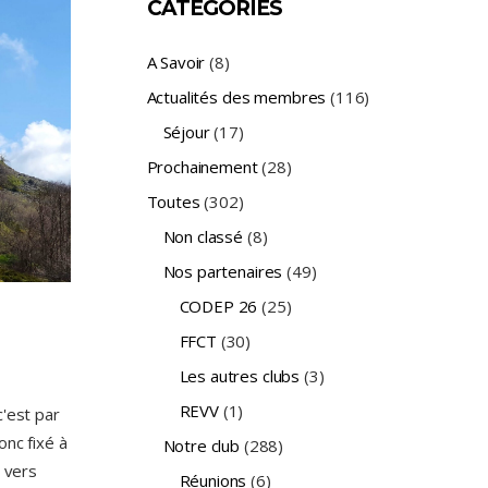
CATÉGORIES
A Savoir
(8)
Actualités des membres
(116)
Séjour
(17)
Prochainement
(28)
Toutes
(302)
Non classé
(8)
Nos partenaires
(49)
CODEP 26
(25)
FFCT
(30)
Les autres clubs
(3)
REVV
(1)
c'est par
onc fixé à
Notre club
(288)
r vers
Réunions
(6)