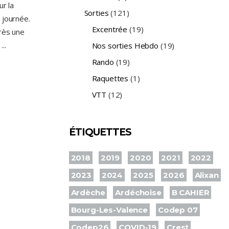
ur la
Sorties
(121)
 journée.
Excentrée
(19)
près une
a
Nos sorties Hebdo
(19)
Rando
(19)
Raquettes
(1)
VTT
(12)
ÉTIQUETTES
2018
2019
2020
2021
2022
2023
2024
2025
2026
Alixan
Ardèche
Ardéchoise
B CAHIER
Bourg-Les-Valence
Codep 07
Codep26
COVID-19
Crest