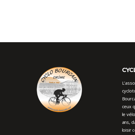
CYC
L’asso
cyclot
Bourca
ceux q
le vél
ans, d
loisir 