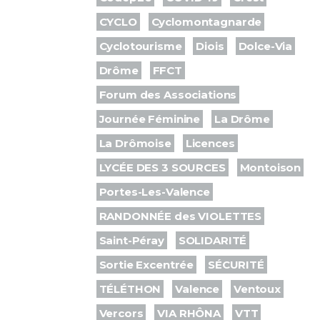
CYCLO
Cyclomontagnarde
Cyclotourisme
Diois
Dolce-Via
Drôme
FFCT
Forum des Associations
Journée Féminine
La Drôme
La Drômoise
Licences
LYCÉE DES 3 SOURCES
Montoison
Portes-Les-Valence
RANDONNÉE des VIOLETTES
Saint-Péray
SOLIDARITÉ
Sortie Excentrée
SÉCURITÉ
TÉLÉTHON
Valence
Ventoux
Vercors
VIA RHÔNA
VTT