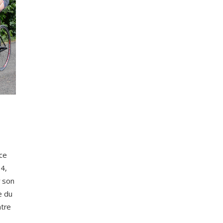
nce
4,
r son
e du
ntre