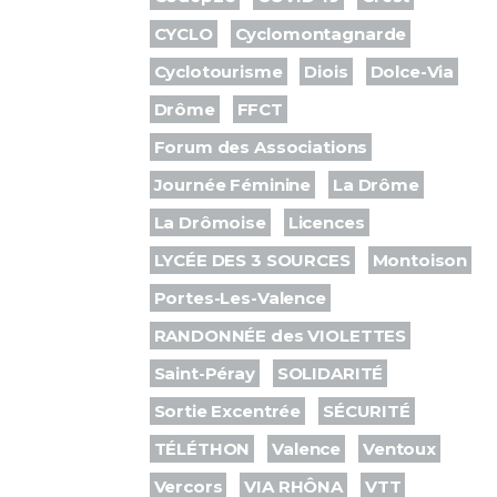
CYCLO
Cyclomontagnarde
Cyclotourisme
Diois
Dolce-Via
Drôme
FFCT
Forum des Associations
Journée Féminine
La Drôme
La Drômoise
Licences
LYCÉE DES 3 SOURCES
Montoison
Portes-Les-Valence
RANDONNÉE des VIOLETTES
Saint-Péray
SOLIDARITÉ
Sortie Excentrée
SÉCURITÉ
TÉLÉTHON
Valence
Ventoux
Vercors
VIA RHÔNA
VTT