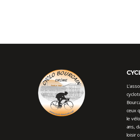
CYC
L’asso
cyclot
Bourca
ceux q
le vél
ans, d
loisir 