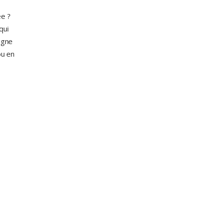
ée ?
qui
agne
ou en