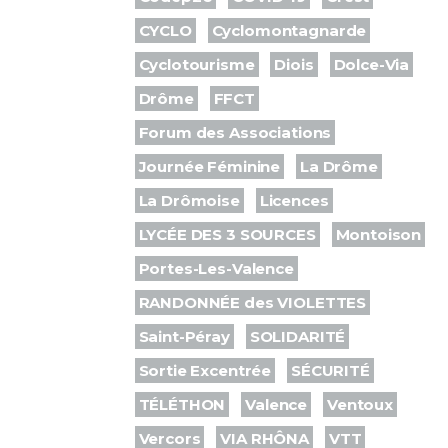
CYCLO
Cyclomontagnarde
Cyclotourisme
Diois
Dolce-Via
Drôme
FFCT
Forum des Associations
Journée Féminine
La Drôme
La Drômoise
Licences
LYCÉE DES 3 SOURCES
Montoison
Portes-Les-Valence
RANDONNÉE des VIOLETTES
Saint-Péray
SOLIDARITÉ
Sortie Excentrée
SÉCURITÉ
TÉLÉTHON
Valence
Ventoux
Vercors
VIA RHÔNA
VTT