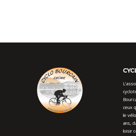
CYC
L’asso
cyclot
Bourca
ceux q
le vél
ans, d
loisir 