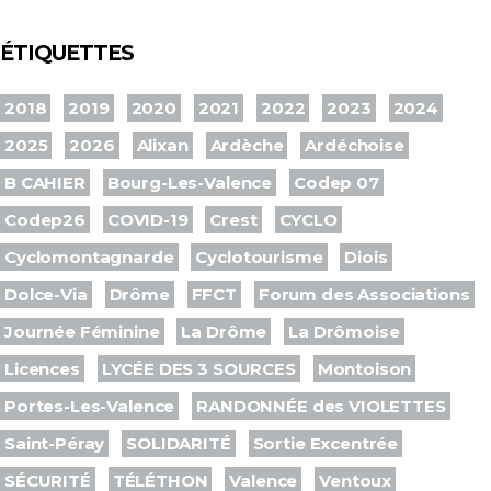
ÉTIQUETTES
2018
2019
2020
2021
2022
2023
2024
2025
2026
Alixan
Ardèche
Ardéchoise
B CAHIER
Bourg-Les-Valence
Codep 07
Codep26
COVID-19
Crest
CYCLO
Cyclomontagnarde
Cyclotourisme
Diois
Dolce-Via
Drôme
FFCT
Forum des Associations
Journée Féminine
La Drôme
La Drômoise
Licences
LYCÉE DES 3 SOURCES
Montoison
Portes-Les-Valence
RANDONNÉE des VIOLETTES
Saint-Péray
SOLIDARITÉ
Sortie Excentrée
SÉCURITÉ
TÉLÉTHON
Valence
Ventoux