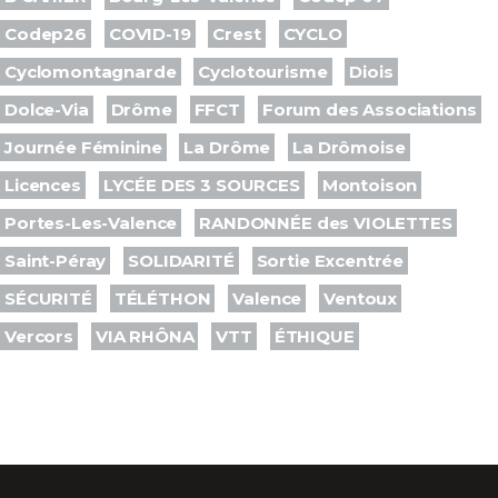
Codep26
COVID-19
Crest
CYCLO
Cyclomontagnarde
Cyclotourisme
Diois
Dolce-Via
Drôme
FFCT
Forum des Associations
Journée Féminine
La Drôme
La Drômoise
Licences
LYCÉE DES 3 SOURCES
Montoison
Portes-Les-Valence
RANDONNÉE des VIOLETTES
Saint-Péray
SOLIDARITÉ
Sortie Excentrée
SÉCURITÉ
TÉLÉTHON
Valence
Ventoux
Vercors
VIA RHÔNA
VTT
ÉTHIQUE