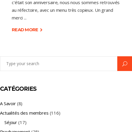
c'était son anniversaire, nous nous sommes retrouvés
au réfectoire, avec un menu très copieux. Un grand
merci
READ MORE
Search
for:
CATÉGORIES
A Savoir
(8)
Actualités des membres
(116)
Séjour
(17)
Prochainement
(28)