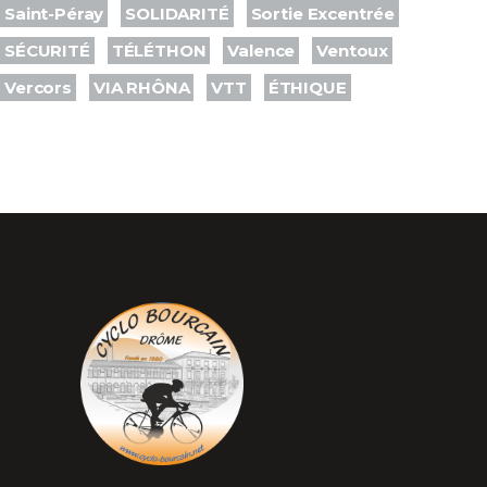
Saint-Péray
SOLIDARITÉ
Sortie Excentrée
SÉCURITÉ
TÉLÉTHON
Valence
Ventoux
Vercors
VIA RHÔNA
VTT
ÉTHIQUE