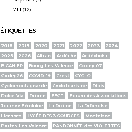
VTT
(12)
ÉTIQUETTES
2018
2019
2020
2021
2022
2023
2024
2025
2026
Alixan
Ardèche
Ardéchoise
B CAHIER
Bourg-Les-Valence
Codep 07
Codep26
COVID-19
Crest
CYCLO
Cyclomontagnarde
Cyclotourisme
Diois
Dolce-Via
Drôme
FFCT
Forum des Associations
Journée Féminine
La Drôme
La Drômoise
Licences
LYCÉE DES 3 SOURCES
Montoison
Portes-Les-Valence
RANDONNÉE des VIOLETTES