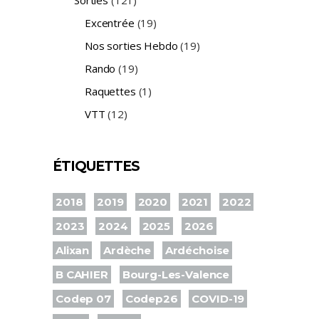
Excentrée
(19)
Nos sorties Hebdo
(19)
Rando
(19)
Raquettes
(1)
VTT
(12)
ÉTIQUETTES
2018
2019
2020
2021
2022
2023
2024
2025
2026
Alixan
Ardèche
Ardéchoise
B CAHIER
Bourg-Les-Valence
Codep 07
Codep26
COVID-19