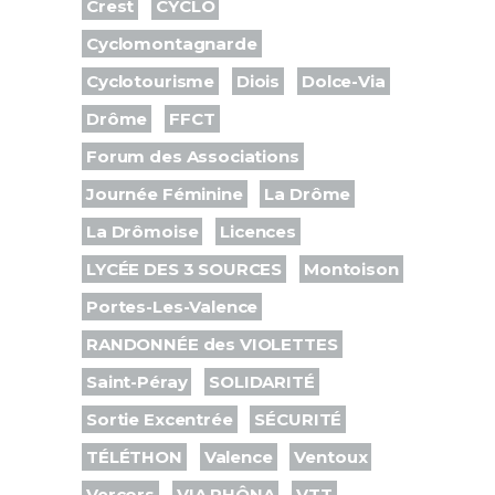
Crest
CYCLO
Cyclomontagnarde
Cyclotourisme
Diois
Dolce-Via
Drôme
FFCT
Forum des Associations
Journée Féminine
La Drôme
La Drômoise
Licences
LYCÉE DES 3 SOURCES
Montoison
Portes-Les-Valence
RANDONNÉE des VIOLETTES
Saint-Péray
SOLIDARITÉ
Sortie Excentrée
SÉCURITÉ
TÉLÉTHON
Valence
Ventoux
Vercors
VIA RHÔNA
VTT