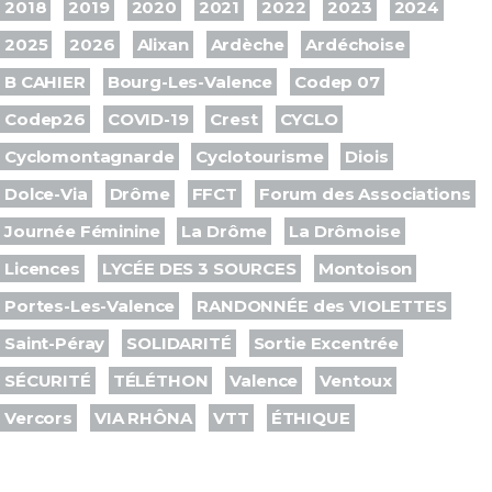
2018
2019
2020
2021
2022
2023
2024
2025
2026
Alixan
Ardèche
Ardéchoise
B CAHIER
Bourg-Les-Valence
Codep 07
Codep26
COVID-19
Crest
CYCLO
Cyclomontagnarde
Cyclotourisme
Diois
Dolce-Via
Drôme
FFCT
Forum des Associations
Journée Féminine
La Drôme
La Drômoise
Licences
LYCÉE DES 3 SOURCES
Montoison
Portes-Les-Valence
RANDONNÉE des VIOLETTES
Saint-Péray
SOLIDARITÉ
Sortie Excentrée
SÉCURITÉ
TÉLÉTHON
Valence
Ventoux
Vercors
VIA RHÔNA
VTT
ÉTHIQUE