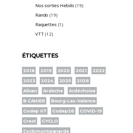
Nos sorties Hebdo
(19)
Rando
(19)
Raquettes
(1)
VTT
(12)
ÉTIQUETTES
2018
2019
2020
2021
2022
2023
2024
2025
2026
Alixan
Ardèche
Ardéchoise
B CAHIER
Bourg-Les-Valence
Codep 07
Codep26
COVID-19
Crest
CYCLO
Cyclomontagnarde