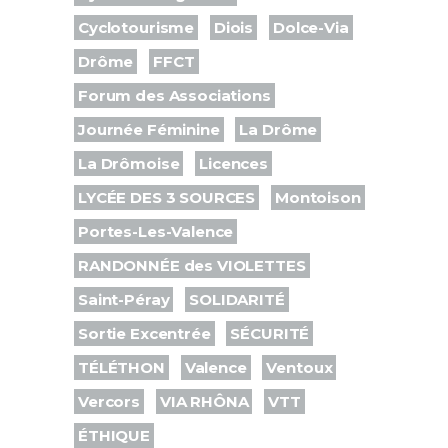
Cyclotourisme
Diois
Dolce-Via
Drôme
FFCT
Forum des Associations
Journée Féminine
La Drôme
La Drômoise
Licences
LYCÉE DES 3 SOURCES
Montoison
Portes-Les-Valence
RANDONNÉE des VIOLETTES
Saint-Péray
SOLIDARITÉ
Sortie Excentrée
SÉCURITÉ
TÉLÉTHON
Valence
Ventoux
Vercors
VIA RHÔNA
VTT
ÉTHIQUE