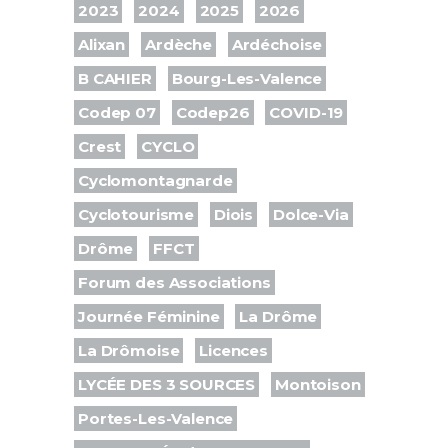
2023
2024
2025
2026
Alixan
Ardèche
Ardéchoise
B CAHIER
Bourg-Les-Valence
Codep 07
Codep26
COVID-19
Crest
CYCLO
Cyclomontagnarde
Cyclotourisme
Diois
Dolce-Via
Drôme
FFCT
Forum des Associations
Journée Féminine
La Drôme
La Drômoise
Licences
LYCÉE DES 3 SOURCES
Montoison
Portes-Les-Valence