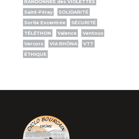
RANDONNÉE des VIOLETTES
Saint-Péray
SOLIDARITÉ
Sortie Excentrée
SÉCURITÉ
TÉLÉTHON
Valence
Ventoux
Vercors
VIA RHÔNA
VTT
ÉTHIQUE