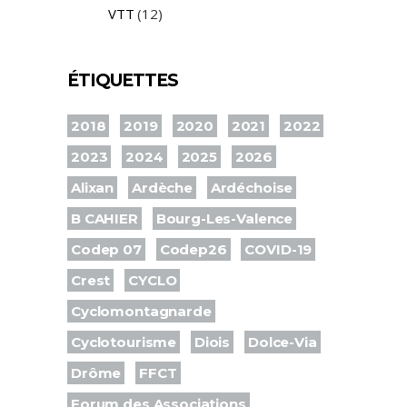
VTT
(12)
ÉTIQUETTES
2018
2019
2020
2021
2022
2023
2024
2025
2026
Alixan
Ardèche
Ardéchoise
B CAHIER
Bourg-Les-Valence
Codep 07
Codep26
COVID-19
Crest
CYCLO
Cyclomontagnarde
Cyclotourisme
Diois
Dolce-Via
Drôme
FFCT
Forum des Associations