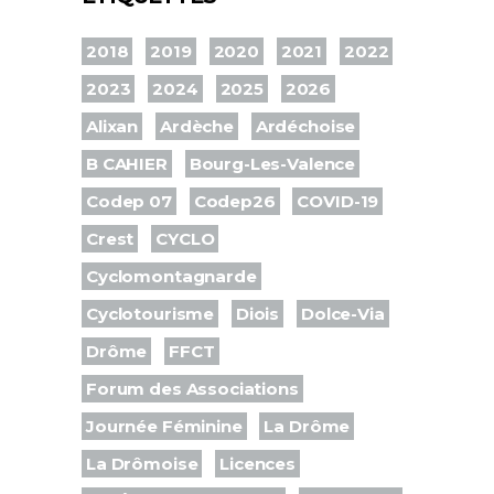
2018
2019
2020
2021
2022
2023
2024
2025
2026
Alixan
Ardèche
Ardéchoise
B CAHIER
Bourg-Les-Valence
Codep 07
Codep26
COVID-19
Crest
CYCLO
Cyclomontagnarde
Cyclotourisme
Diois
Dolce-Via
Drôme
FFCT
Forum des Associations
Journée Féminine
La Drôme
La Drômoise
Licences