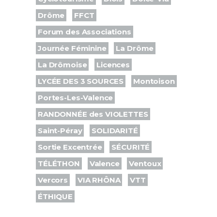
Drôme
FFCT
Forum des Associations
Journée Féminine
La Drôme
La Drômoise
Licences
LYCÉE DES 3 SOURCES
Montoison
Portes-Les-Valence
RANDONNÉE des VIOLETTES
Saint-Péray
SOLIDARITÉ
Sortie Excentrée
SÉCURITÉ
TÉLÉTHON
Valence
Ventoux
Vercors
VIA RHÔNA
VTT
ÉTHIQUE