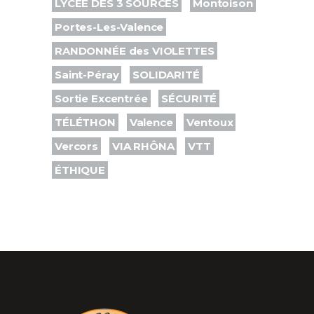
LYCÉE DES 3 SOURCES
Montoison
Portes-Les-Valence
RANDONNÉE des VIOLETTES
Saint-Péray
SOLIDARITÉ
Sortie Excentrée
SÉCURITÉ
TÉLÉTHON
Valence
Ventoux
Vercors
VIA RHÔNA
VTT
ÉTHIQUE