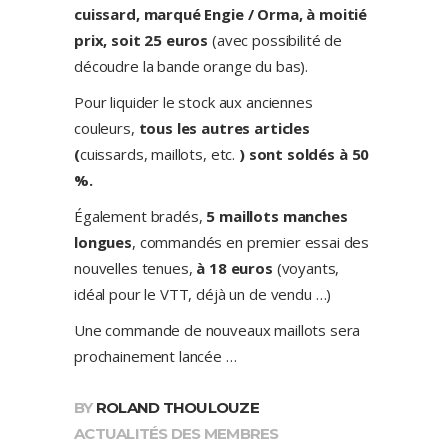
cuissard, marqué Engie / Orma, à moitié
prix, soit 25 euros
(avec possibilité de
découdre la bande orange du bas).
Pour liquider le stock aux anciennes
couleurs,
tous les autres articles
(
cuissards, maillots, etc.
) sont soldés à 50
%.
Également bradés,
5 maillots manches
longues
, commandés en premier essai des
nouvelles tenues,
à 18 euros
(voyants,
idéal pour le VTT, déjà un de vendu …)
Une commande de nouveaux maillots sera
prochainement lancée …
BY
ROLAND THOULOUZE
ACTUALITÉS DES MEMBRES