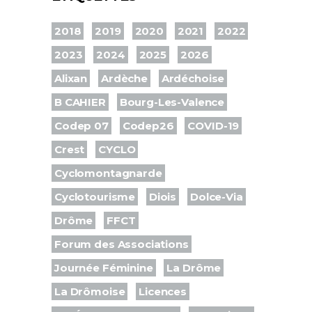
2018
2019
2020
2021
2022
2023
2024
2025
2026
Alixan
Ardèche
Ardéchoise
B CAHIER
Bourg-Les-Valence
Codep 07
Codep26
COVID-19
Crest
CYCLO
Cyclomontagnarde
Cyclotourisme
Diois
Dolce-Via
Drôme
FFCT
Forum des Associations
Journée Féminine
La Drôme
La Drômoise
Licences