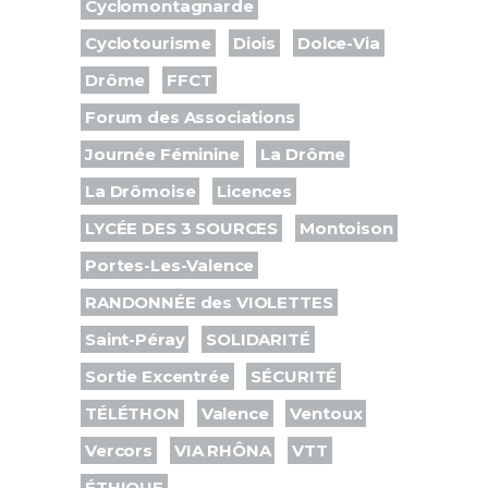
Cyclomontagnarde
Cyclotourisme
Diois
Dolce-Via
Drôme
FFCT
Forum des Associations
Journée Féminine
La Drôme
La Drômoise
Licences
LYCÉE DES 3 SOURCES
Montoison
Portes-Les-Valence
RANDONNÉE des VIOLETTES
Saint-Péray
SOLIDARITÉ
Sortie Excentrée
SÉCURITÉ
TÉLÉTHON
Valence
Ventoux
Vercors
VIA RHÔNA
VTT
ÉTHIQUE