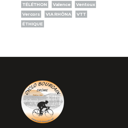
TÉLÉTHON
Valence
Ventoux
Vercors
VIA RHÔNA
VTT
ÉTHIQUE