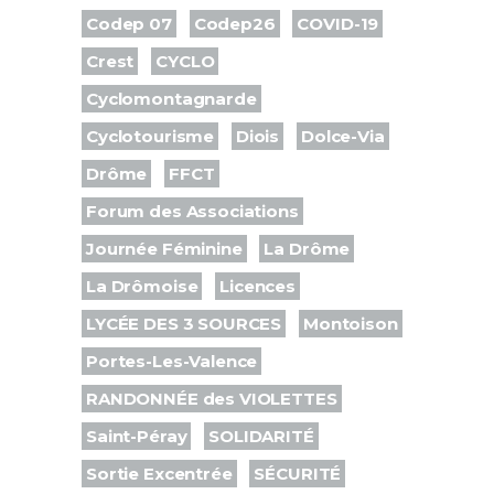
Codep 07
Codep26
COVID-19
Crest
CYCLO
Cyclomontagnarde
Cyclotourisme
Diois
Dolce-Via
Drôme
FFCT
Forum des Associations
Journée Féminine
La Drôme
La Drômoise
Licences
LYCÉE DES 3 SOURCES
Montoison
Portes-Les-Valence
RANDONNÉE des VIOLETTES
Saint-Péray
SOLIDARITÉ
Sortie Excentrée
SÉCURITÉ