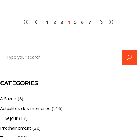
1
2
3
4
5
6
7
Search
for:
CATÉGORIES
A Savoir
(8)
Actualités des membres
(116)
Séjour
(17)
Prochainement
(28)