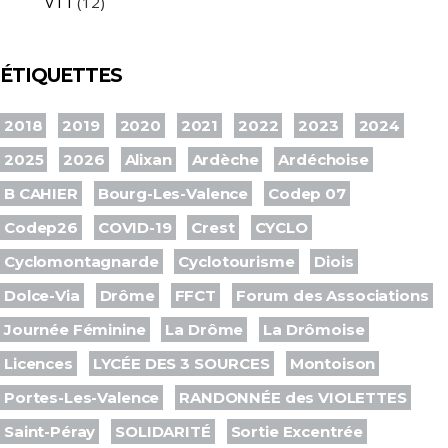
VTT
(12)
ÉTIQUETTES
2018
2019
2020
2021
2022
2023
2024
2025
2026
Alixan
Ardèche
Ardéchoise
B CAHIER
Bourg-Les-Valence
Codep 07
Codep26
COVID-19
Crest
CYCLO
Cyclomontagnarde
Cyclotourisme
Diois
Dolce-Via
Drôme
FFCT
Forum des Associations
Journée Féminine
La Drôme
La Drômoise
Licences
LYCÉE DES 3 SOURCES
Montoison
Portes-Les-Valence
RANDONNÉE des VIOLETTES
Saint-Péray
SOLIDARITÉ
Sortie Excentrée