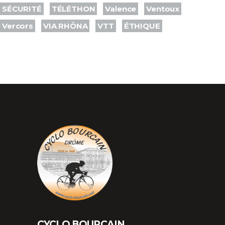
SÉCURITÉ
TÉLÉTHON
Valence
Ventoux
Vercors
VIA RHÔNA
VTT
ÉTHIQUE
CYCLO BOURCAIN