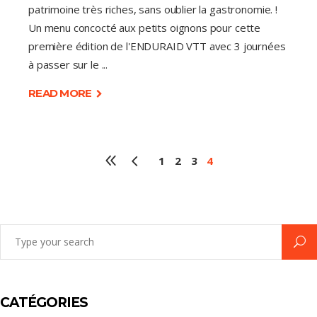
patrimoine très riches, sans oublier la gastronomie. !
Un menu concocté aux petits oignons pour cette
première édition de l'ENDURAID VTT avec 3 journées
à passer sur le
READ MORE
1
2
3
4
Search
for:
CATÉGORIES