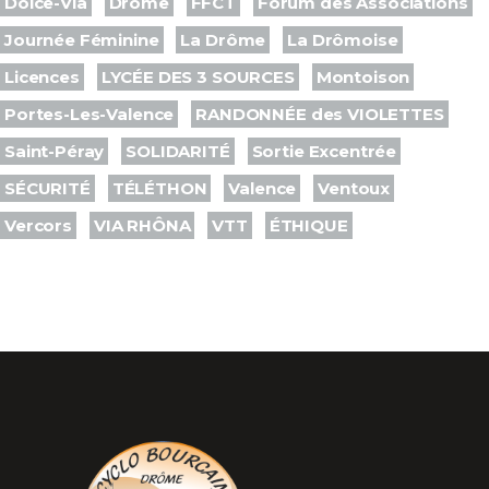
Dolce-Via
Drôme
FFCT
Forum des Associations
Journée Féminine
La Drôme
La Drômoise
Licences
LYCÉE DES 3 SOURCES
Montoison
Portes-Les-Valence
RANDONNÉE des VIOLETTES
Saint-Péray
SOLIDARITÉ
Sortie Excentrée
SÉCURITÉ
TÉLÉTHON
Valence
Ventoux
Vercors
VIA RHÔNA
VTT
ÉTHIQUE