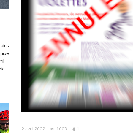
cains
quipe
ril
rie
2 avril 2022
1003
1