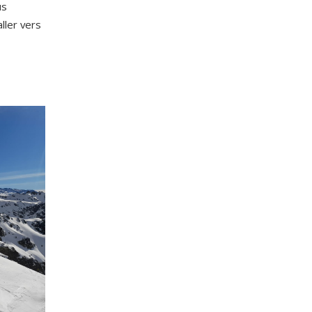
us
aller vers