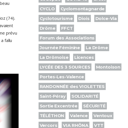
 beau
CYCLO
Cyclomontagnarde
oz (74).
Cyclotourisme
Diois
Dolce-Via
avaient
Drôme
FFCT
mme prévu
Forum des Associations
a fallu
Journée Féminine
La Drôme
La Drômoise
Licences
LYCÉE DES 3 SOURCES
Montoison
Portes-Les-Valence
RANDONNÉE des VIOLETTES
Saint-Péray
SOLIDARITÉ
Sortie Excentrée
SÉCURITÉ
TÉLÉTHON
Valence
Ventoux
Vercors
VIA RHÔNA
VTT