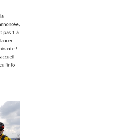
la
 annoncée,
t pas 1 à
 lancer
inante !
accueil
u l'info