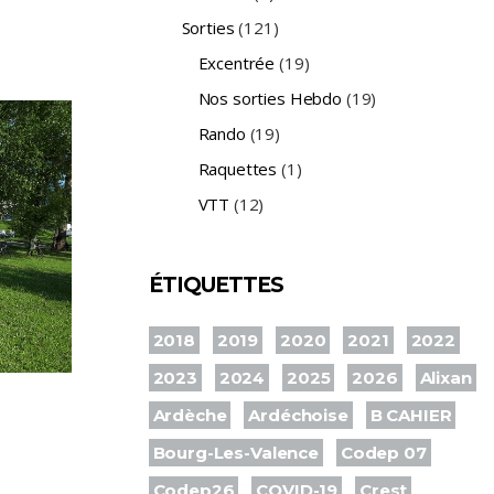
Sorties
(121)
Excentrée
(19)
Nos sorties Hebdo
(19)
Rando
(19)
Raquettes
(1)
VTT
(12)
ÉTIQUETTES
2018
2019
2020
2021
2022
2023
2024
2025
2026
Alixan
Ardèche
Ardéchoise
B CAHIER
Bourg-Les-Valence
Codep 07
Codep26
COVID-19
Crest