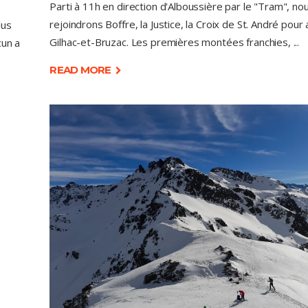
Parti à 11h en direction d'Alboussière par le "Tram", no
rejoindrons Boffre, la Justice, la Croix de St. André pour 
lus
Gilhac-et-Bruzac. Les premières montées franchies,
cun a
READ MORE