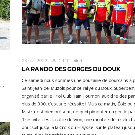
28 mai 2022
1440
4
LA RANDO DES GORGES DU DOUX
Ce samedi nous sommes une douzaine de bourcains à p
 de
Saint-Jean-de-Muzols pour ce rallye du Doux. Superbe
organisé par le Friol Club Tain Tournon, aux dire des par
plus de 300, c'est une réussite ! Mais ce matin, Éole ou 
Mistral est bien présent, de quoi pimenter un peu le pa
Très vite c'est la côte de Vion, une montée déjà sélecti
poursuit jusqu'à la Croix du Fraysse. Sur le plateau jusqu
Jeure-d'Ay, les rafales alternent avec