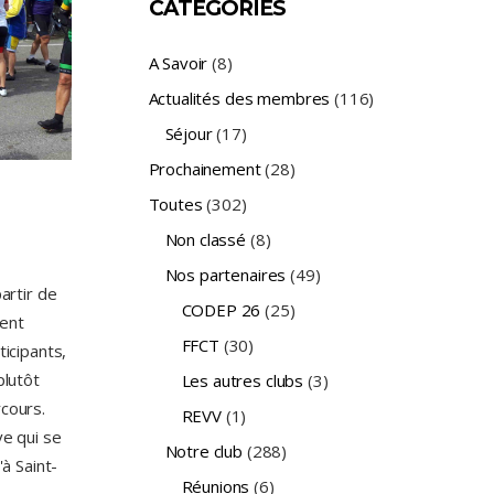
CATÉGORIES
A Savoir
(8)
Actualités des membres
(116)
Séjour
(17)
Prochainement
(28)
Toutes
(302)
Non classé
(8)
Nos partenaires
(49)
artir de
CODEP 26
(25)
ment
FFCT
(30)
ticipants,
plutôt
Les autres clubs
(3)
rcours.
REVV
(1)
ve qui se
Notre club
(288)
'à Saint-
Réunions
(6)