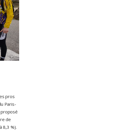
tes pros
du Paris-
a proposé
rre de
à 8,3 %).