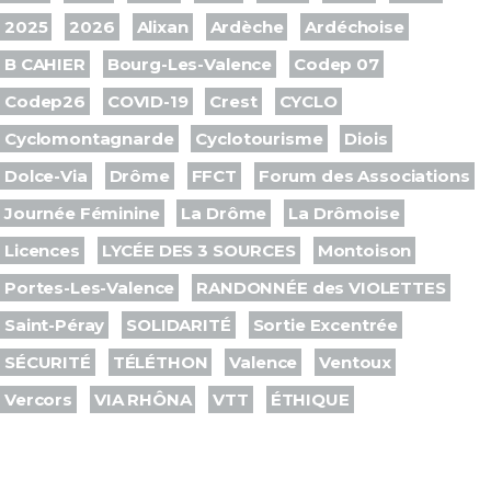
2025
2026
Alixan
Ardèche
Ardéchoise
B CAHIER
Bourg-Les-Valence
Codep 07
Codep26
COVID-19
Crest
CYCLO
Cyclomontagnarde
Cyclotourisme
Diois
Dolce-Via
Drôme
FFCT
Forum des Associations
Journée Féminine
La Drôme
La Drômoise
Licences
LYCÉE DES 3 SOURCES
Montoison
Portes-Les-Valence
RANDONNÉE des VIOLETTES
Saint-Péray
SOLIDARITÉ
Sortie Excentrée
SÉCURITÉ
TÉLÉTHON
Valence
Ventoux
Vercors
VIA RHÔNA
VTT
ÉTHIQUE